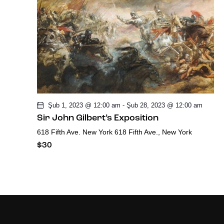
n
ü
m
l
e
Şub 1, 2023 @ 12:00 am
-
Şub 28, 2023 @ 12:00 am
r
Sir John Gilbert’s Exposition
618 Fifth Ave. New York
618 Fifth Ave., New York
d
$30
e
g
e