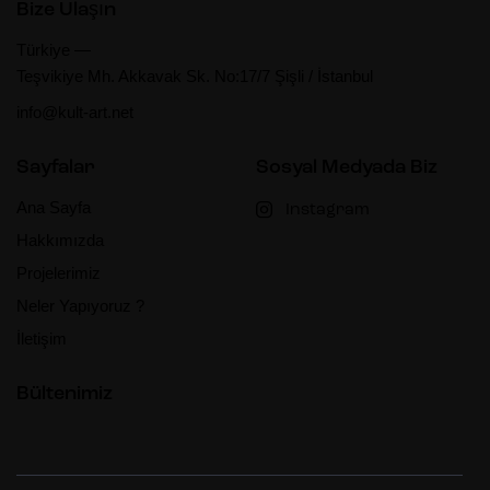
z
Bize Ulaşın
i
Türkiye —
Teşvikiye Mh. Akkavak Sk. No:17/7 Şişli / İstanbul
n
info@kult-art.net
m
Sayfalar
Sosyal Medyada Biz
e
Ana Sayfa
Instagram
Hakkımızda
Projelerimiz
Neler Yapıyoruz ?
İletişim
Bültenimiz