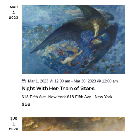
l
r
a
MAR
1
e
a
2023
i
r
m
t
d
a
e
t
g
v
a
e
e
k
z
Mar 1, 2023 @ 12:00 am
-
Mar 30, 2023 @ 12:00 am
g
v
i
Night With Her Train of Stars
ö
n
618 Fifth Ave. New York
618 Fifth Ave., New York
i
$56
m
r
m
e
ŞUB
ü
1
2023