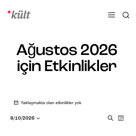
Ağustos 2026
için Etkinlikler
Yaklaşmakta olan etkinlikler yok.
E
E
A
8/10/2026
A
r
T
y
t
a
t
a