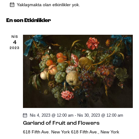
E
k
r
Yaklaşmakta olan etkinlikler yok.
k
t
i
i
h
En son Etkinlikler
i
n
k
s
e
n
l
NIS
i
ç
4
i
l
2023
.
n
k
i
l
g
k
ö
i
r
l
k
ü
e
l
n
Nis 4, 2023 @ 12:00 am
-
Nis 30, 2023 @ 12:00 am
r
e
ü
Garland of Fruit and Flowers
a
618 Fifth Ave. New York
618 Fifth Ave., New York
m
r