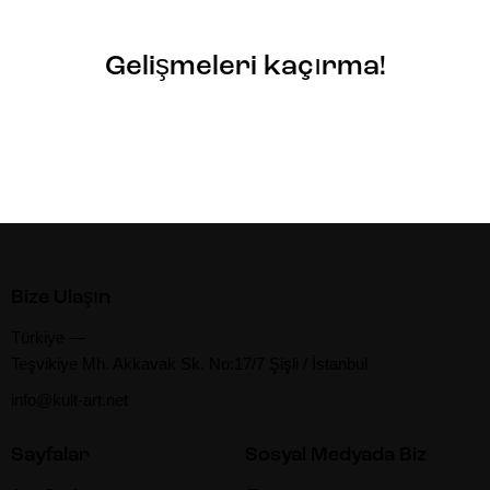
Gelişmeleri kaçırma!
Bize Ulaşın
Türkiye —
Teşvikiye Mh. Akkavak Sk. No:17/7 Şişli / İstanbul
info@kult-art.net
Sayfalar
Sosyal Medyada Biz