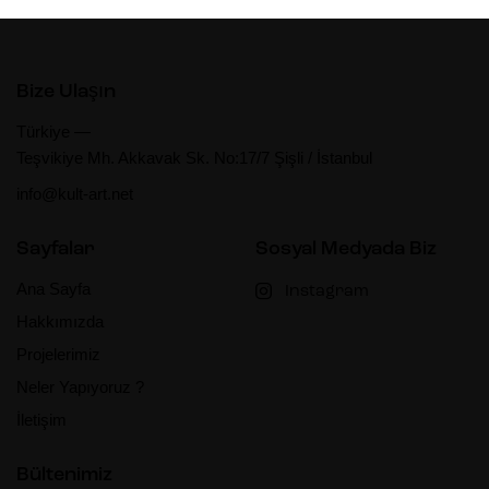
Bize Ulaşın
Türkiye —
Teşvikiye Mh. Akkavak Sk. No:17/7 Şişli / İstanbul
info@kult-art.net
Sayfalar
Sosyal Medyada Biz
Ana Sayfa
Instagram
Hakkımızda
Projelerimiz
Neler Yapıyoruz ?
İletişim
Bültenimiz