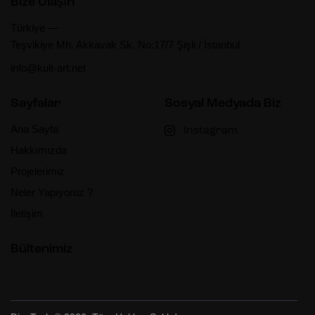
Bize Ulaşın
Türkiye —
Teşvikiye Mh. Akkavak Sk. No:17/7 Şişli / İstanbul
info@kult-art.net
Sayfalar
Sosyal Medyada Biz
Ana Sayfa
Instagram
Hakkımızda
Projelerimiz
Neler Yapıyoruz ?
İletişim
Bültenimiz