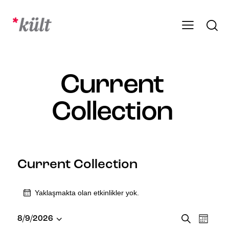
Current
Collection
Current Collection
Yaklaşmakta olan etkinlikler yok.
E
E
A
8/9/2026
A
r
T