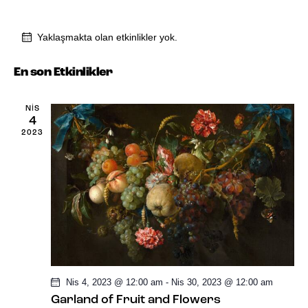
y
t
a
t
a
E
k
r
Yaklaşmakta olan etkinlikler yok.
k
t
i
i
h
En son Etkinlikler
i
n
k
s
e
n
l
NIS
i
ç
4
i
l
2023
.
n
k
i
l
g
k
ö
i
r
l
k
ü
e
l
n
Nis 4, 2023 @ 12:00 am
-
Nis 30, 2023 @ 12:00 am
r
e
ü
Garland of Fruit and Flowers