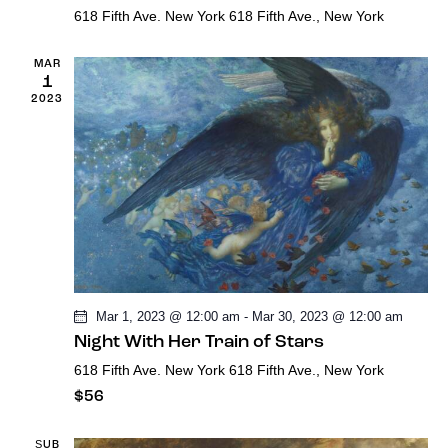
a
618 Fifth Ave. New York
618 Fifth Ave., New York
m
r
l
r
a
MAR
1
e
a
2023
i
r
m
t
d
a
e
t
g
v
a
e
e
k
z
Mar 1, 2023 @ 12:00 am
-
Mar 30, 2023 @ 12:00 am
g
v
i
Night With Her Train of Stars
ö
n
618 Fifth Ave. New York
618 Fifth Ave., New York
i
$56
m
r
m
e
ŞUB