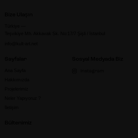
e
z
Bize Ulaşın
i
Türkiye —
Teşvikiye Mh. Akkavak Sk. No:17/7 Şişli / İstanbul
n
info@kult-art.net
m
Sayfalar
Sosyal Medyada Biz
e
Ana Sayfa
Instagram
Hakkımızda
Projelerimiz
Neler Yapıyoruz ?
İletişim
Bültenimiz