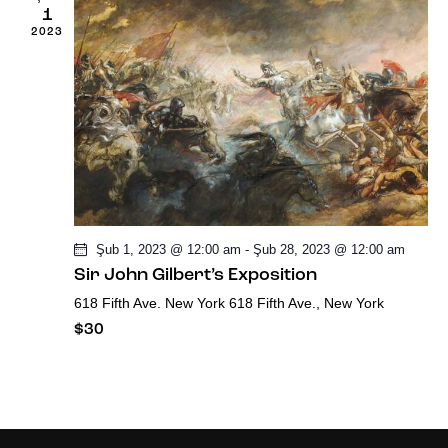
ü
1
2023
n
ü
m
l
e
Şub 1, 2023 @ 12:00 am
-
Şub 28, 2023 @ 12:00 am
r
Sir John Gilbert’s Exposition
618 Fifth Ave. New York
618 Fifth Ave., New York
d
$30
e
g