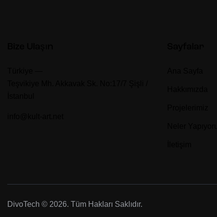
Bize Ulaşın
Sayfalar
Türkiye —
Ana Sayfa
Teşvikiye Mh. Akkavak Sk. No:17/7 Şişli /
Hakkımızda
İstanbul
Projelerimiz
info@kult-art.net
Neler Yapıyor
İletişim
DivoTech
© 2026. Tüm Hakları Saklıdır.