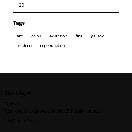
Tags
art
color
exhibition
fine
gallery
modern
reproduction
Bize Ulaşın
Türkiye —
Teşvikiye Mh. Akkavak Sk. No:17/7 Şişli / İstanbul
info@kult-art.net