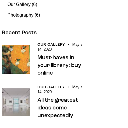
Our Gallery
(6)
Photography
(6)
Recent Posts
Mayıs
OUR GALLERY
14, 2020
Must-haves in
your library: buy
online
Mayıs
OUR GALLERY
14, 2020
All the greatest
ideas come
unexpectedly